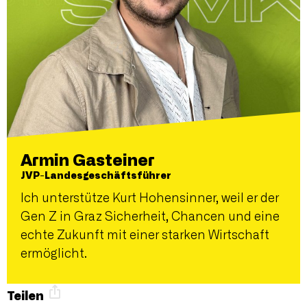
Armin Gasteiner
JVP-Landesgeschäftsführer
Ich unterstütze Kurt Hohensinner, weil er der
Gen Z in Graz Sicherheit, Chancen und eine
echte Zukunft mit einer starken Wirtschaft
ermöglicht.
Teilen