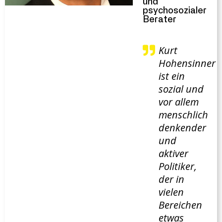
und
psychosozialer
Berater
Kurt
Hohensinner
ist ein
sozial und
vor allem
menschlich
denkender
und
aktiver
Politiker,
der in
vielen
Bereichen
etwas