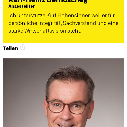
Karl-Heinz Dernoscheg
Angestellter
Ich unterstütze Kurt Hohensinner, weil er für
persönliche Integrität, Sachverstand und eine
starke Wirtschaftsvision steht.
Teilen