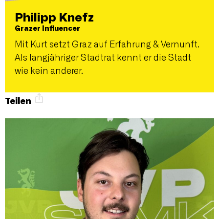
Philipp Knefz
Grazer Influencer
Mit Kurt setzt Graz auf Erfahrung & Vernunft.
Als langjähriger Stadtrat kennt er die Stadt
wie kein anderer.
Teilen