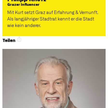
Grazer Influencer
Mit Kurt setzt Graz auf Erfahrung & Vernunft.
Als langjähriger Stadtrat kennt er die Stadt
wie kein anderer.
Teilen