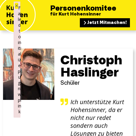
×
F
Personenkomitee
ai
für Kurt Hohensinner
le
Jetzt Mitmachen!
d
t
o
in
iti
al
Christoph
iz
e
Haslinger
pl
u
gi
Schüler
n:
w
pl
Ich unterstütze Kurt
in
Hohensinner, da er
k
nicht nur redet
Failed to initialize plugin: wplink
sondern auch
Lösungen zu bieten