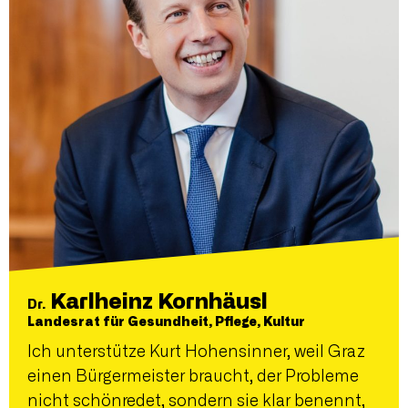
Karlheinz Kornhäusl
Dr.
Landesrat für Gesundheit, Pflege, Kultur
Ich unterstütze Kurt Hohensinner, weil Graz
einen Bürgermeister braucht, der Probleme
nicht schönredet, sondern sie klar benennt,