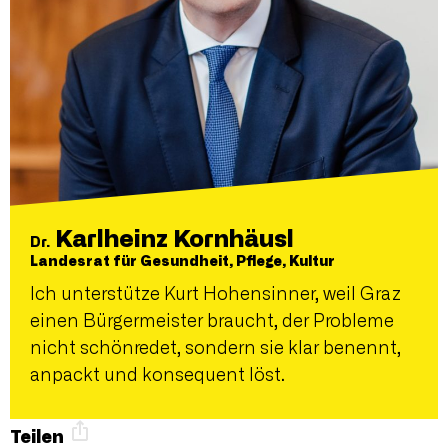
Karlheinz Kornhäusl
Dr.
Landesrat für Gesundheit, Pflege, Kultur
Ich unterstütze Kurt Hohensinner, weil Graz
einen Bürgermeister braucht, der Probleme
nicht schönredet, sondern sie klar benennt,
anpackt und konsequent löst.
Teilen