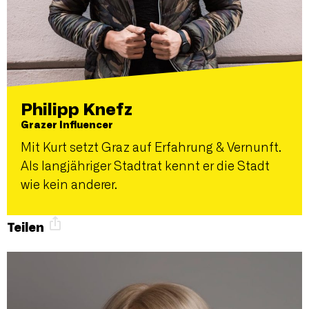
Philipp Knefz
Grazer Influencer
Mit Kurt setzt Graz auf Erfahrung & Vernunft.
Als langjähriger Stadtrat kennt er die Stadt
wie kein anderer.
Teilen