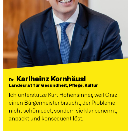
Karlheinz Kornhäusl
Dr.
Landesrat für Gesundheit, Pflege, Kultur
Ich unterstütze Kurt Hohensinner, weil Graz
einen Bürgermeister braucht, der Probleme
nicht schönredet, sondern sie klar benennt,
anpackt und konsequent löst.