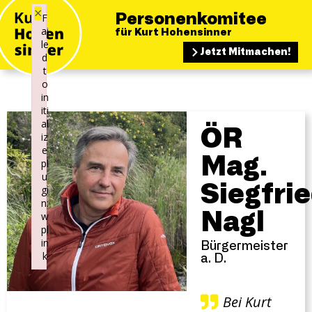
×
F
Personenkomitee
ai
für Kurt Hohensinner
le
Jetzt Mitmachen!
d
t
o
in
iti
al
ÖR
iz
e
Mag.
pl
u
Siegfri
gi
n:
Nagl
w
pl
in
Bürgermeister
k
a. D.
Failed to initialize plugin: wplink
Bei Kurt