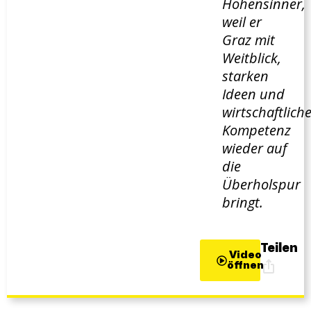
Hohensinner,
weil er
Graz mit
Weitblick,
starken
Ideen und
wirtschaftlich
Kompetenz
wieder auf
die
Überholspur
bringt.
Teilen
Video
öffnen