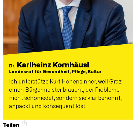
Karlheinz Kornhäusl
Dr.
Landesrat für Gesundheit, Pflege, Kultur
Ich unterstütze Kurt Hohensinner, weil Graz
einen Bürgermeister braucht, der Probleme
nicht schönredet, sondern sie klar benennt,
anpackt und konsequent löst.
Teilen