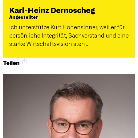
Karl-Heinz Dernoscheg
Angestellter
Ich unterstütze Kurt Hohensinner, weil er für
persönliche Integrität, Sachverstand und eine
starke Wirtschaftsvision steht.
Teilen