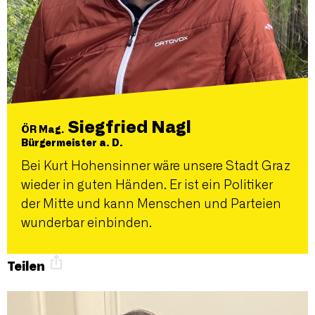
Siegfried Nagl
ÖR Mag.
Bürgermeister a. D.
Bei Kurt Hohensinner wäre unsere Stadt Graz
wieder in guten Händen. Er ist ein Politiker
der Mitte und kann Menschen und Parteien
wunderbar einbinden.
Teilen