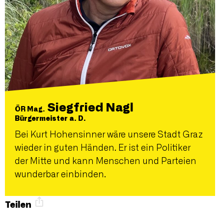
Siegfried Nagl
ÖR Mag.
Bürgermeister a. D.
Bei Kurt Hohensinner wäre unsere Stadt Graz
wieder in guten Händen. Er ist ein Politiker
der Mitte und kann Menschen und Parteien
wunderbar einbinden.
Teilen