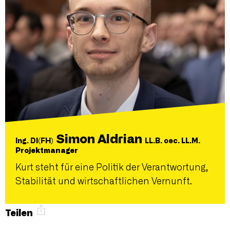
Simon Aldrian
Ing. DI(FH)
LL.B. oec. LL.M.
Projektmanager
Kurt steht für eine Politik der Verantwortung,
Stabilität und wirtschaftlichen Vernunft.
Teilen