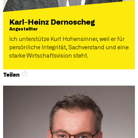
Karl-Heinz Dernoscheg
Angestellter
Ich unterstütze Kurt Hohensinner, weil er für
persönliche Integrität, Sachverstand und eine
starke Wirtschaftsvision steht.
Teilen