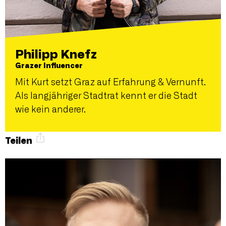
Philipp Knefz
Grazer Influencer
Mit Kurt setzt Graz auf Erfahrung & Vernunft.
Als langjähriger Stadtrat kennt er die Stadt
wie kein anderer.
Teilen