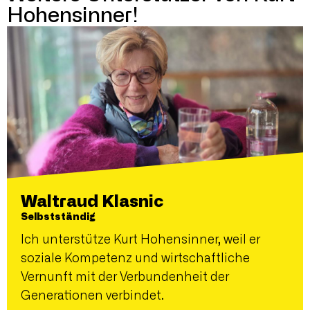
Hohensinner!
Waltraud Klasnic
Selbstständig
Ich unterstütze Kurt Hohensinner, weil er
soziale Kompetenz und wirtschaftliche
Vernunft mit der Verbundenheit der
Generationen verbindet.