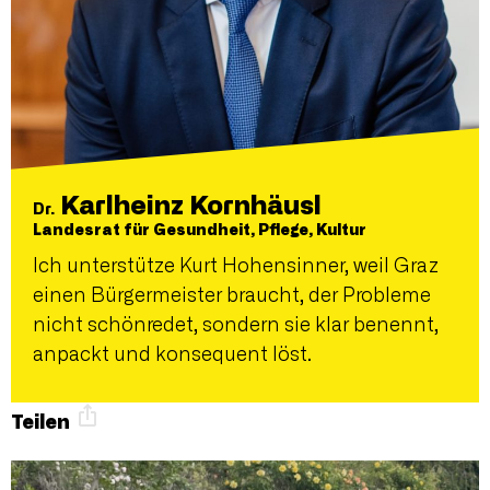
Karlheinz Kornhäusl
Dr.
Landesrat für Gesundheit, Pflege, Kultur
Ich unterstütze Kurt Hohensinner, weil Graz
einen Bürgermeister braucht, der Probleme
nicht schönredet, sondern sie klar benennt,
anpackt und konsequent löst.
Teilen