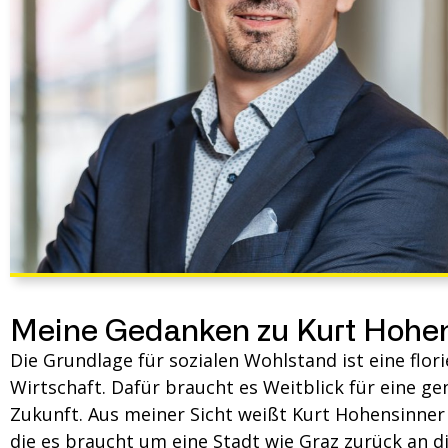
Meine Gedanken zu Kurt Hohe
Die Grundlage für sozialen Wohlstand ist eine flor
Auszubauen. Als Unternehmer der seit 25 Jah
Wirtschaft. Dafür braucht es Weitblick für eine 
betreibt, beobachtet und lebt würde ich es sehr 
Zukunft. Aus meiner Sicht weißt Kurt Hohensinner alle Eigenschaften auf,
Chance bekommt Graz zu neuer wirtschaftlicher Blüte für Jung & Alt zu
die es braucht um eine Stadt wie Graz zurück an d