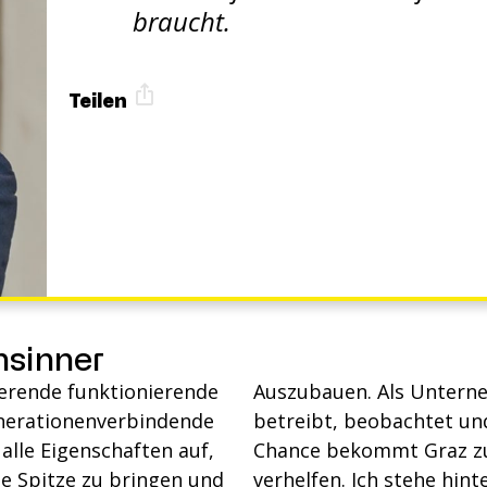
braucht.
Teilen
nsinner
ierende funktionierende
ren lokale Wirtschaft
generationenverbindende
begrüßen, wenn Kurt die
ie Spitze zu bringen und
verhelfen. Ich st