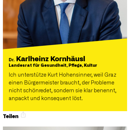
Karlheinz Kornhäusl
Dr.
Landesrat für Gesundheit, Pflege, Kultur
Ich unterstütze Kurt Hohensinner, weil Graz
einen Bürgermeister braucht, der Probleme
nicht schönredet, sondern sie klar benennt,
anpackt und konsequent löst.
Teilen