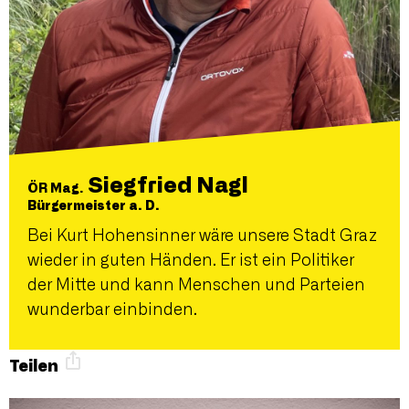
Siegfried Nagl
ÖR Mag.
Bürgermeister a. D.
Bei Kurt Hohensinner wäre unsere Stadt Graz
wieder in guten Händen. Er ist ein Politiker
der Mitte und kann Menschen und Parteien
wunderbar einbinden.
Teilen