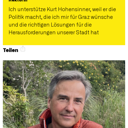
Rektorin
Ich unterstütze Kurt Hohensinner, weil er die
Politik macht, die ich mir für Graz wünsche
und die richtigen Lösungen für die
Herausforderungen unserer Stadt hat
Teilen