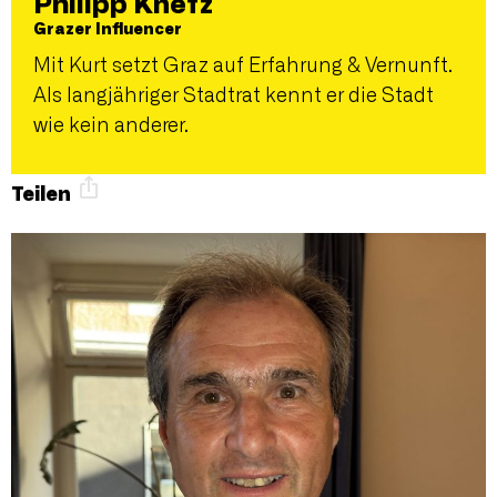
Philipp Knefz
Grazer Influencer
Mit Kurt setzt Graz auf Erfahrung & Vernunft.
Als langjähriger Stadtrat kennt er die Stadt
wie kein anderer.
Teilen