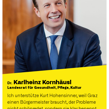
Karlheinz Kornhäusl
Dr.
Landesrat für Gesundheit, Pflege, Kultur
Ich unterstütze Kurt Hohensinner, weil Graz
einen Bürgermeister braucht, der Probleme
nicht schönredet, sondern sie klar benennt,