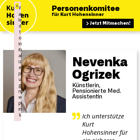
×
F
Personenkomitee
ai
für Kurt Hohensinner
le
Jetzt Mitmachen!
d
t
o
in
iti
al
Nevenka
iz
e
Ogrizek
pl
u
gi
Künstlerin,
n:
Pensionierte Med.
w
Assistentin
pl
in
k
Ich unterstütze
Failed to initialize plugin: wplink
Kurt
Hohensinner für