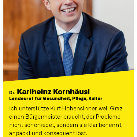
Karlheinz Kornhäusl
Dr.
Landesrat für Gesundheit, Pflege, Kultur
Ich unterstütze Kurt Hohensinner, weil Graz
einen Bürgermeister braucht, der Probleme
nicht schönredet, sondern sie klar benennt,
anpackt und konsequent löst.