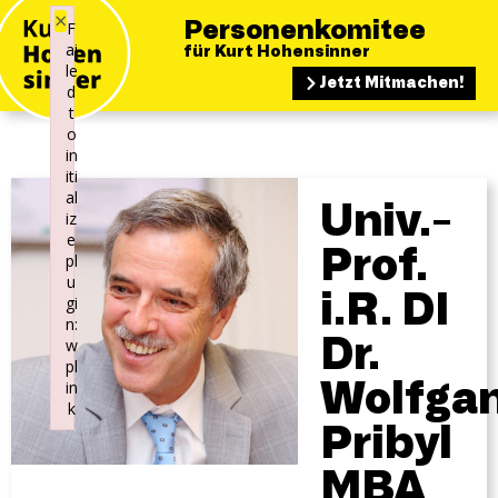
×
F
Personenkomitee
ai
für Kurt Hohensinner
le
Jetzt Mitmachen!
d
t
o
in
iti
al
Univ.-
iz
e
Prof.
pl
u
i.R. DI
gi
n:
Dr.
w
pl
in
Wolfga
k
Pribyl
Failed to initialize plugin: wplink
MBA