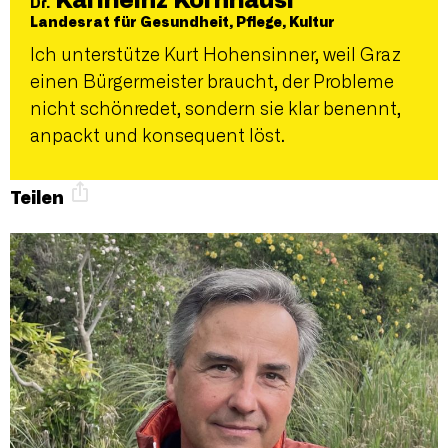
Karlheinz Kornhäusl
Dr.
Landesrat für Gesundheit, Pflege, Kultur
Ich unterstütze Kurt Hohensinner, weil Graz
einen Bürgermeister braucht, der Probleme
nicht schönredet, sondern sie klar benennt,
anpackt und konsequent löst.
Teilen