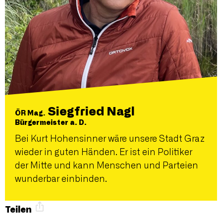
Siegfried Nagl
ÖR Mag.
Bürgermeister a. D.
Bei Kurt Hohensinner wäre unsere Stadt Graz
wieder in guten Händen. Er ist ein Politiker
der Mitte und kann Menschen und Parteien
wunderbar einbinden.
Teilen