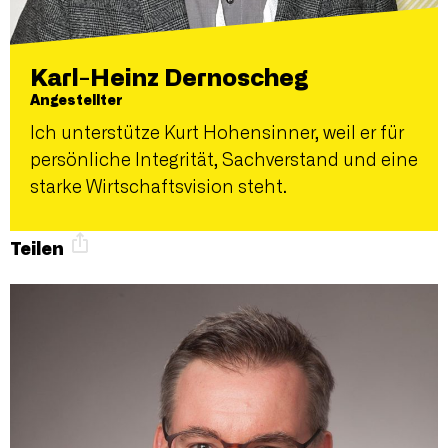
Karl-Heinz Dernoscheg
Angestellter
Ich unterstütze Kurt Hohensinner, weil er für
persönliche Integrität, Sachverstand und eine
starke Wirtschaftsvision steht.
Teilen