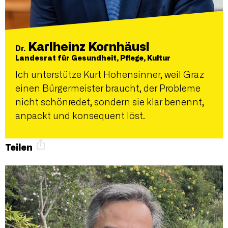
Karlheinz Kornhäusl
Dr.
Landesrat für Gesundheit, Pflege, Kultur
Ich unterstütze Kurt Hohensinner, weil Graz
einen Bürgermeister braucht, der Probleme
nicht schönredet, sondern sie klar benennt,
anpackt und konsequent löst.
Teilen