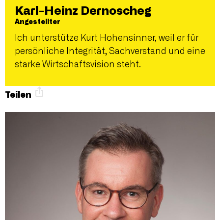
Karl-Heinz Dernoscheg
Angestellter
Ich unterstütze Kurt Hohensinner, weil er für
persönliche Integrität, Sachverstand und eine
starke Wirtschaftsvision steht.
Teilen