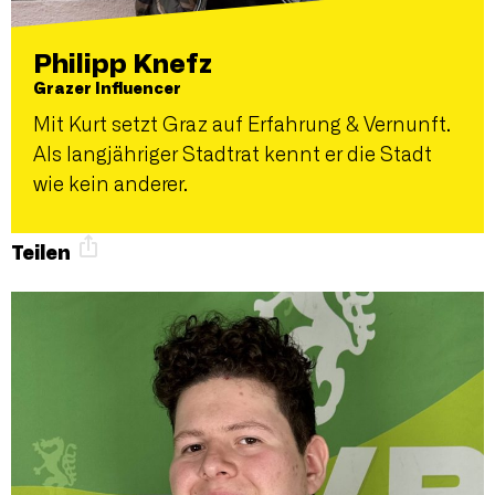
Philipp Knefz
Grazer Influencer
Mit Kurt setzt Graz auf Erfahrung & Vernunft.
Als langjähriger Stadtrat kennt er die Stadt
wie kein anderer.
Teilen