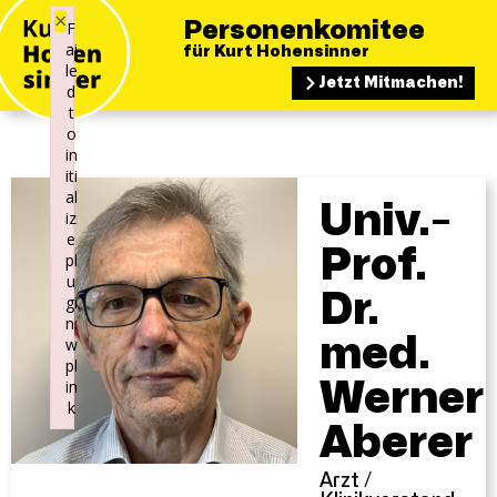
×
F
Personenkomitee
ai
für Kurt Hohensinner
le
Jetzt Mitmachen!
d
t
o
in
iti
al
Univ.-
iz
e
Prof.
pl
u
Dr.
gi
n:
med.
w
pl
in
Werner
k
Aberer
Failed to initialize plugin: wplink
Arzt /