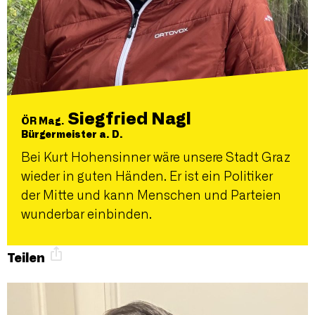
Siegfried Nagl
ÖR Mag.
Bürgermeister a. D.
Bei Kurt Hohensinner wäre unsere Stadt Graz
wieder in guten Händen. Er ist ein Politiker
der Mitte und kann Menschen und Parteien
wunderbar einbinden.
Teilen