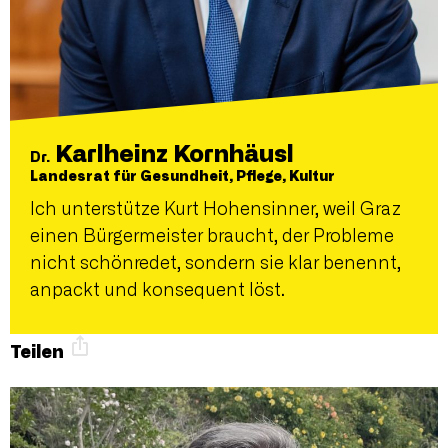
Karlheinz Kornhäusl
Dr.
Landesrat für Gesundheit, Pflege, Kultur
Ich unterstütze Kurt Hohensinner, weil Graz
einen Bürgermeister braucht, der Probleme
nicht schönredet, sondern sie klar benennt,
anpackt und konsequent löst.
Teilen