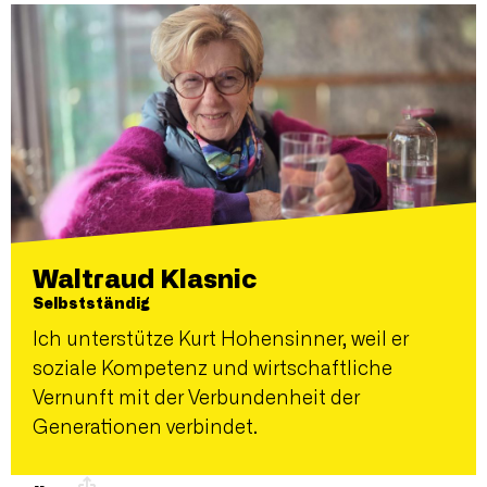
Waltraud Klasnic
Selbstständig
Ich unterstütze Kurt Hohensinner, weil er
soziale Kompetenz und wirtschaftliche
Vernunft mit der Verbundenheit der
Generationen verbindet.