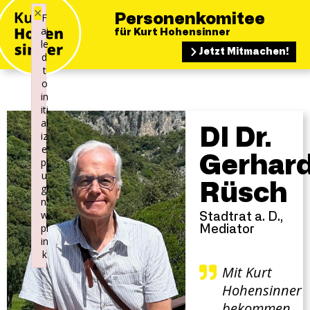
×
F
Personenkomitee
ai
für Kurt Hohensinner
le
Jetzt Mitmachen!
d
t
o
in
iti
al
DI Dr.
iz
e
Gerhar
pl
u
Rüsch
gi
n:
w
Stadtrat a. D.,
pl
Mediator
in
k
Mit Kurt
Failed to initialize plugin: wplink
Hohensinner
bekommen