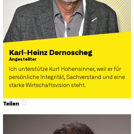
Karl-Heinz Dernoscheg
Angestellter
Ich unterstütze Kurt Hohensinner, weil er für
persönliche Integrität, Sachverstand und eine
starke Wirtschaftsvision steht.
Teilen