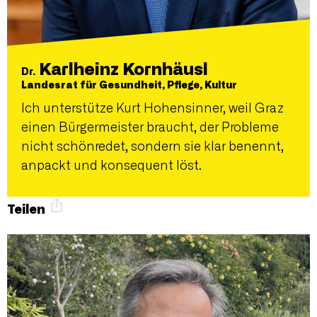
Karlheinz Kornhäusl
Dr.
Landesrat für Gesundheit, Pflege, Kultur
Ich unterstütze Kurt Hohensinner, weil Graz
einen Bürgermeister braucht, der Probleme
nicht schönredet, sondern sie klar benennt,
anpackt und konsequent löst.
Teilen