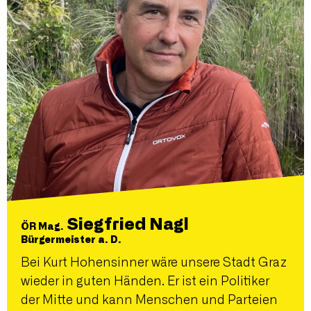
Siegfried Nagl
ÖR Mag.
Bürgermeister a. D.
Bei Kurt Hohensinner wäre unsere Stadt Graz
wieder in guten Händen. Er ist ein Politiker
der Mitte und kann Menschen und Parteien