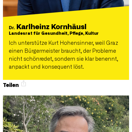
Karlheinz Kornhäusl
Dr.
Landesrat für Gesundheit, Pflege, Kultur
Ich unterstütze Kurt Hohensinner, weil Graz
einen Bürgermeister braucht, der Probleme
nicht schönredet, sondern sie klar benennt,
anpackt und konsequent löst.
Teilen