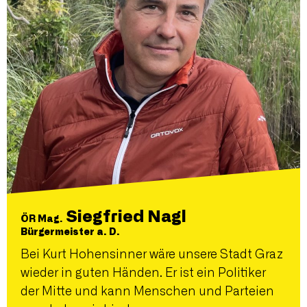
Siegfried Nagl
ÖR Mag.
Bürgermeister a. D.
Bei Kurt Hohensinner wäre unsere Stadt Graz
wieder in guten Händen. Er ist ein Politiker
der Mitte und kann Menschen und Parteien