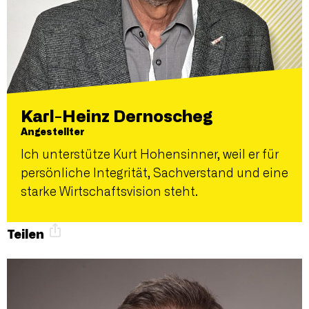
Karl-Heinz Dernoscheg
Angestellter
Ich unterstütze Kurt Hohensinner, weil er für
persönliche Integrität, Sachverstand und eine
starke Wirtschaftsvision steht.
Teilen