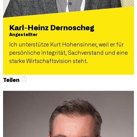
Karl-Heinz Dernoscheg
Angestellter
Ich unterstütze Kurt Hohensinner, weil er für
persönliche Integrität, Sachverstand und eine
starke Wirtschaftsvision steht.
Teilen