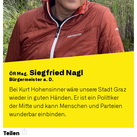
Siegfried Nagl
ÖR Mag.
Bürgermeister a. D.
Bei Kurt Hohensinner wäre unsere Stadt Graz
wieder in guten Händen. Er ist ein Politiker
der Mitte und kann Menschen und Parteien
wunderbar einbinden.
Teilen