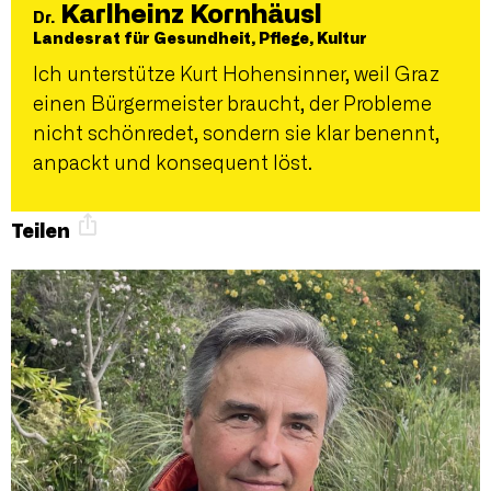
Karlheinz Kornhäusl
Dr.
Landesrat für Gesundheit, Pflege, Kultur
Ich unterstütze Kurt Hohensinner, weil Graz
einen Bürgermeister braucht, der Probleme
nicht schönredet, sondern sie klar benennt,
anpackt und konsequent löst.
Teilen